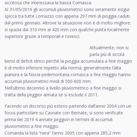
siccitosa che interessava la bassa Comasca.
Al 31/05/2019 gli accumuli pluviometrici sono veramente esigui:
spicca tra tutte Lomazzo con appena 297 mm di pioggia caduti
dal primo gennaio. Altrove la situazione non è di molto migliore;
si spazia dai 310 mm ai 420 mm con qualche punta localmente
superiore grazie a temporali e rovesci.
Attualmente, non si
parla più di siccità
bensì di deficit idrico perché la pioggia accumulata a fine maggio
è di molto inferiore rispetto alla norma; generalmente l’alta
pianura e la fascia pedemontana comasca a fine maggio hanno
accumuli pluviometrici medi di 500-600 mm.
Nell’ultimo decennio a livello pluviometrico a fine maggio si
tratta della peggior annata se si esclude il 2011.
Facendo un discorso più esteso partendo dall’anno 2004 con un
focus particolare su Casnate con Bernate, si sono verificate
prima del 2019 4 annate peggiori in termini di accumuli
pluviometrici a fine maggio.
Comanda la lista “nera” l’anno 2005 con appena 285,2 mm