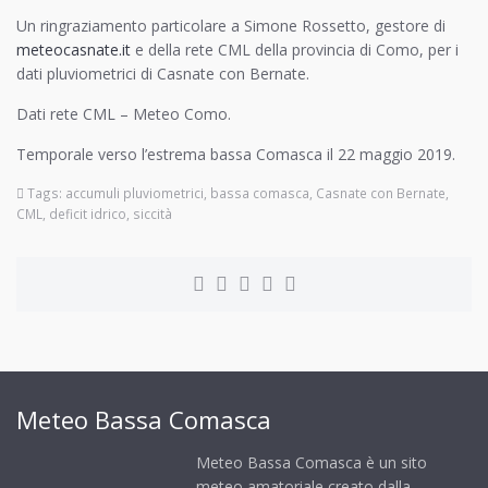
Un ringraziamento particolare a Simone Rossetto, gestore di
meteocasnate.it
e della rete CML della provincia di Como, per i
dati pluviometrici di Casnate con Bernate.
Dati rete CML – Meteo Como.
Temporale verso l’estrema bassa Comasca il 22 maggio 2019.
Tags:
accumuli pluviometrici
,
bassa comasca
,
Casnate con Bernate
,
CML
,
deficit idrico
,
siccità
Meteo Bassa Comasca
Meteo Bassa Comasca è un sito
meteo amatoriale creato dalla