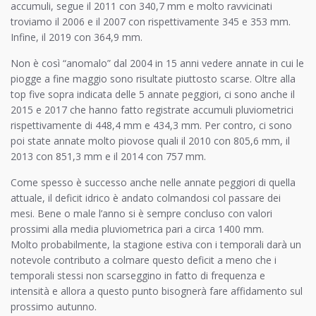
accumuli, segue il 2011 con 340,7 mm e molto ravvicinati
troviamo il 2006 e il 2007 con rispettivamente 345 e 353 mm.
Infine, il 2019 con 364,9 mm.
Non è così “anomalo” dal 2004 in 15 anni vedere annate in cui le
piogge a fine maggio sono risultate piuttosto scarse. Oltre alla
top five sopra indicata delle 5 annate peggiori, ci sono anche il
2015 e 2017 che hanno fatto registrate accumuli pluviometrici
rispettivamente di 448,4 mm e 434,3 mm. Per contro, ci sono
poi state annate molto piovose quali il 2010 con 805,6 mm, il
2013 con 851,3 mm e il 2014 con 757 mm.
Come spesso è successo anche nelle annate peggiori di quella
attuale, il deficit idrico è andato colmandosi col passare dei
mesi. Bene o male l’anno si è sempre concluso con valori
prossimi alla media pluviometrica pari a circa 1400 mm.
Molto probabilmente, la stagione estiva con i temporali darà un
notevole contributo a colmare questo deficit a meno che i
temporali stessi non scarseggino in fatto di frequenza e
intensità e allora a questo punto bisognerà fare affidamento sul
prossimo autunno.