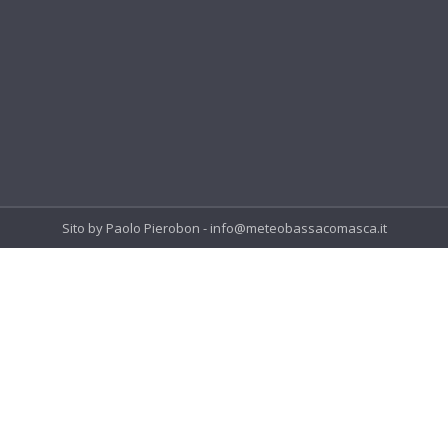
Sito by Paolo Pierobon - info@meteobassacomasca.it