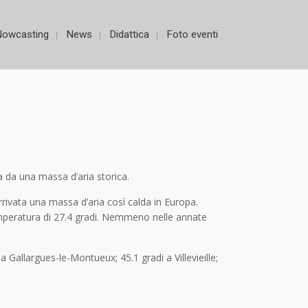
Nowcasting
News
Didattica
Foto eventi
ta da una massa d’aria storica.
rivata una massa d’aria così calda in Europa.
temperatura di 27.4 gradi. Nemmeno nelle annate
 Gallargues-le-Montueux; 45.1 gradi a Villevieille;