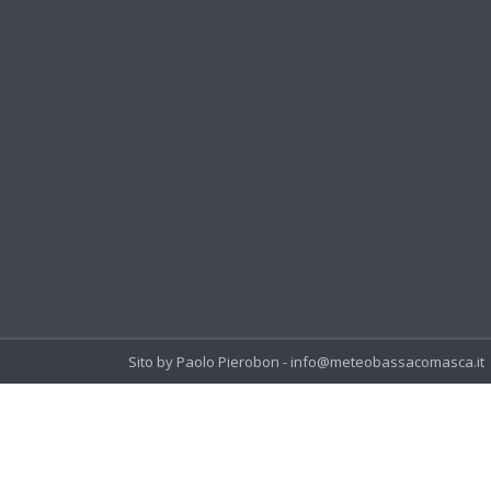
Sito by Paolo Pierobon - info@meteobassacomasca.it