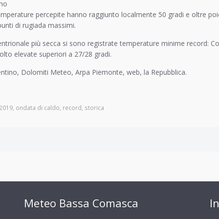
ano
emperature percepite hanno raggiunto localmente 50 gradi e oltre poich
punti di rugiada massimi.
tentrionale più secca si sono registrate temperature minime record: 
lto elevate superiori a 27/28 gradi.
tino, Dolomiti Meteo, Arpa Piemonte, web, la Repubblica.
2019
,
ondata di caldo
,
record
,
storica
Meteo Bassa Comasca
I