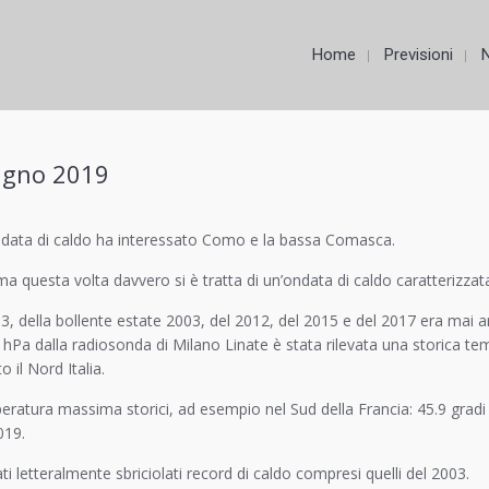
Home
Previsioni
iugno 2019
ondata di caldo ha interessato Como e la bassa Comasca.
, ma questa volta davvero si è tratta di un’ondata di caldo caratterizza
 della bollente estate 2003, del 2012, del 2015 e del 2017 era mai ar
50 hPa dalla radiosonda di Milano Linate è stata rilevata una storica 
 il Nord Italia.
eratura massima storici, ad esempio nel Sud della Francia: 45.9 gradi a
019.
i letteralmente sbriciolati record di caldo compresi quelli del 2003.