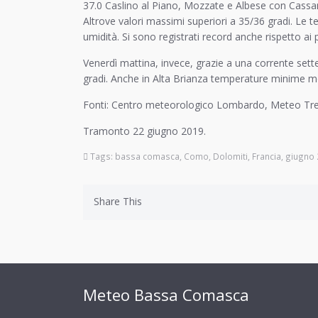
37.0 Caslino al Piano, Mozzate e Albese con Cass
Altrove valori massimi superiori a 35/36 gradi. Le t
umidità. Si sono registrati record anche rispetto ai 
Venerdì mattina, invece, grazie a una corrente set
gradi. Anche in Alta Brianza temperature minime mo
Fonti: Centro meteorologico Lombardo, Meteo Tren
Tramonto 22 giugno 2019.
Tags:
bassa comasca
,
Como
,
Dolomiti
,
Francia
,
giugno 
Share This
Meteo Bassa Comasca