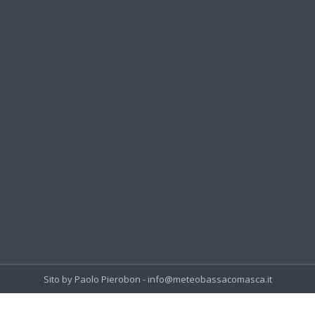
Sito by Paolo Pierobon - info@meteobassacomasca.it