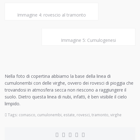
Immagine 4: rovescio al tramonto
Immagine 5: Cumulogenesi
Nella foto di copertina abbiamo la base della linea di
cumulonembi con delle virghe, ovvero dei rovesci di pioggia che
trovandosi in atmosfera secca non riescono a raggiungere il
suolo. Dietro questa linea di nubi, infatti, è ben visibile il cielo
limpido.
Tags:
comasco
,
cumulonembi
,
estate
,
rovesci
,
tramonto
,
virghe