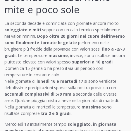
mite e poco sole
La seconda decade è cominciata con giornate ancora molto
soleggiate e miti
seppur con un calo termico specialmente
nei valori minimi.
Dopo oltre 20 giorni nel cuore dell’inverno
sono finalmente tornate le gelate
perlomeno nelle
brughiere più fredde della provincia con valori scesi
fino a -2/-3
gradi.
Le temperature
massime
, invece, sono risultate ancora
piuttosto elevate con valori spesso
superiori a 10 gradi
.
Domenica 15 gennaio ha preso il via un periodo con
temperature in costante calo.
Nelle giornate di
lunedì 16 e martedì 17
si sono verificate
debolissime precipitazioni sparse sulla nostra provincia con
accumuli complessivi di 5/9 mm
a seconda delle diverse
aree. Qualche pioggia mista a neve nella giornata di martedì.
Nella giornata di martedì le temperature
massime
sono
risultate comprese
tra 2 e 5 gradi.
Mercoledì 18 inizialmente tempo
soleggiato, in giornata
nuvoloso
specie al pomeriggio mentre in serata nuovamente