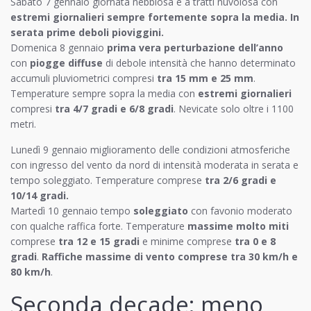
Sabato 7 gennaio giornata nebbiosa e a tratti nuvolosa con
estremi giornalieri sempre fortemente sopra la media. In
serata prime deboli pioviggini.
Domenica 8 gennaio
prima vera perturbazione dell’anno
con
piogge diffuse
di debole intensità che hanno determinato
accumuli pluviometrici compresi
tra 15 mm e 25 mm
.
Temperature sempre sopra la media con
estremi giornalieri
compresi
tra 4/7 gradi e 6/8 gradi
. Nevicate solo oltre i 1100
metri.
Lunedì 9 gennaio miglioramento delle condizioni atmosferiche
con ingresso del vento da nord di intensità moderata in serata e
tempo soleggiato. Temperature comprese
tra 2/6 gradi e
10/14 gradi.
Martedì 10 gennaio tempo
soleggiato
con favonio moderato
con qualche raffica forte. Temperature
massime molto miti
comprese
tra 12 e 15 gradi
e minime comprese
tra 0 e 8
gradi
.
Raffiche massime di vento comprese tra 30 km/h e
80 km/h
.
Seconda decade: meno