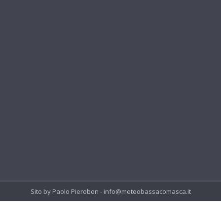
Sito by Paolo Pierobon - info@meteobassacomasca.it