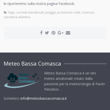
le riporteremo sulla nostra pagina Facebook.
Tags:
correnti meridionali
,
piogge
,
protezione civile
,
rovescio
,
saccatura atlantica
Meteo Bassa Comasca
Meteo Bassa Comasca è un sito
meteo amatoriale creato dalla
passione per la meteorologia di Paolo
Pierobon …
Scriveteci:
info@meteobassacomasca.it