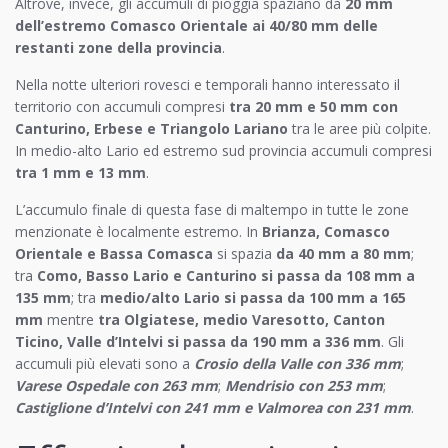
Altrove, invece, gli accumuli di pioggia spaziano da
20 mm
dell’estremo Comasco Orientale ai 40/80 mm delle
restanti zone della provincia
.
Nella notte ulteriori rovesci e temporali hanno interessato il
territorio con accumuli compresi
tra 20 mm e 50 mm con
Canturino, Erbese e Triangolo Lariano
tra le aree più colpite.
In medio-alto Lario ed estremo sud provincia accumuli compresi
tra 1 mm e 13 mm
.
L’accumulo finale di questa fase di maltempo in tutte le zone
menzionate è localmente estremo. In
Brianza, Comasco
Orientale e Bassa Comasca
si spazia
da 40 mm a 80 mm
;
tra
Como, Basso Lario e Canturino si passa da 108 mm a
135 mm
; tra
medio/alto Lario si passa da 100 mm a 165
mm
mentre
tra Olgiatese, medio Varesotto, Canton
Ticino, Valle d’Intelvi si passa da 190 mm a 336 mm
. Gli
accumuli più elevati sono a
Crosio della Valle con 336 mm
;
Varese Ospedale con 263 mm
;
Mendrisio con 253 mm
;
Castiglione d’Intelvi con 241 mm e Valmorea con 231 mm
.