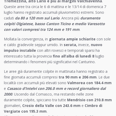
Tremezzina, alto Lario e più ai margini Valchiavenna
.
Queste aree tra circa le 6 di mattina e le 13/14 di domenica 7
luglio hanno registrato accumuli pluviometrici estremi. Sono
caduti
da 80 a 120 mm sul Lario
. Ancora più
duramente
colpiti Olgiatese, basso Canton Ticino e medio Varesotto
con valori compresi tra 124 mm e 191 mm
.
Mollata la convergenza, in
giornata ampie schiarite
con sole
e caldo gradevole seppur umido. In
serata,
invece,
nuovo
impulso instabile
con altri rovesci e temporali sparsi ha
interessato tutta la provincia
fino all’alba di lunedì 8
luglio
determinando i fenomeni più significativi nel Canturino.
Le aree già duramente colpite in mattinata hanno registrato a
fine giornata accumuli compresi
tra 90 mm e 206 mm
. Le due
località con accumuli più elevati sono
Valmorea con 184.4 mm
e
Casasco d’Intelvi con 206.0 mm e record giornaliero dal
2000
. Uscendo dal Comasco, ma restando nelle zone
duramente colpite, spiccano tra tutte
Mendrisio con 210.8 mm
giornalieri,
Crosio della Valle con 243.6 mm
e
Cimbro di
Vergiate con 195.3 mm
.