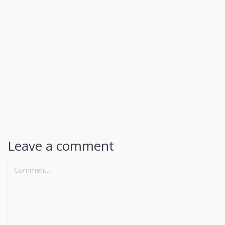
4 Agosto 2021…
Maltempo Con
Diversi Record
Maltempo
Estremo Tra 25 E
28 Luglio 2021
Leave a comment
Comment...