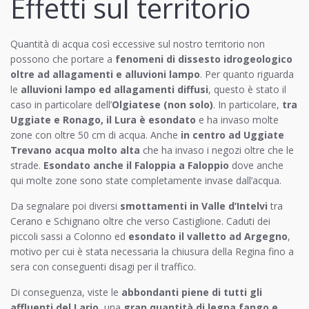
Effetti sul territorio
Quantità di acqua così eccessive sul nostro territorio non
possono che portare a
fenomeni di dissesto idrogeologico
oltre ad allagamenti e alluvioni lampo
. Per quanto riguarda
le
alluvioni lampo ed allagamenti diffusi
, questo è stato il
caso in particolare dell’
Olgiatese (non solo)
. In particolare,
tra
Uggiate e Ronago, il Lura è esondato
e ha invaso molte
zone con oltre 50 cm di acqua. Anche
in centro ad Uggiate
Trevano acqua molto alta
che ha invaso i negozi oltre che le
strade.
Esondato anche il Faloppia a Faloppio
dove anche
qui molte zone sono state completamente invase dall’acqua.
Da segnalare poi diversi
smottamenti in Valle d’Intelvi
tra
Cerano e Schignano oltre che verso Castiglione. Caduti dei
piccoli sassi a Colonno ed
esondato il valletto ad Argegno
,
motivo per cui è stata necessaria la chiusura della Regina fino a
sera con conseguenti disagi per il traffico.
Di conseguenza, viste le
abbondanti piene di tutti gli
affluenti del Lario
, una
gran quantità di legna fango e