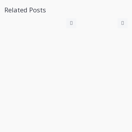
Related Posts
Ottobre 2025:
Notevole Altalena
Delle
Temperature,
Secco E A Tratti
Ventoso
Marzo 2025: Mite
E Piovoso
Novembre 2024:
Fresco E Secco
Con Neve Precoce