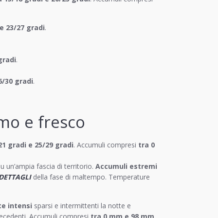
 e 23/27 gradi
.
gradi
.
6/30 gradi
.
mo e fresco
21 gradi e 25/29 gradi
. Accumuli compresi
tra 0
u un’ampia fascia di territorio.
Accumuli estremi
 DETTAGLI
della fase di maltempo. Temperature
e intensi
sparsi e intermittenti la notte e
recedenti. Accumuli compresi
tra 0 mm e 98 mm
.