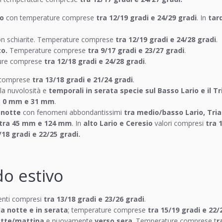
o
con temperature comprese
tra 12/19 gradi e 24/29 gradi
. In
tar
n schiarite. Temperature comprese
tra 12/19 gradi e 24/28 gradi
.
o.
Temperature comprese
tra 9/17 gradi e 23/27 gradi
.
ure comprese
tra 12/18 gradi e 24/28 gradi
.
 comprese
tra 13/18 gradi e 21/24 gradi
.
a nuvolosità e
temporali in serata specie sul Basso Lario e il T
a 0 mm e 31 mm
.
 notte
con fenomeni abbondantissimi
tra medio/basso Lario, Tri
tra 45 mm e 124 mm
. In
alto Lario e Ceresio
valori compresi
tra 
/18 gradi e 22/25 gradi.
o estivo
nti compresi
tra 13/18 gradi e 23/26 gradi
.
la notte e in serata
; temperature comprese
tra 15/19 gradi e 22/
otte/mattina
e nuovamente
verso sera
. Temperature comprese t
r