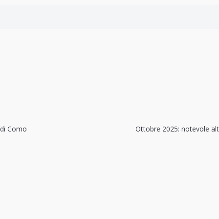
a di Como
Ottobre 2025: notevole alt
Ottobre 2024:
Settembre 2
5: Mite
Mite E Molto
Piogge Estre
oso
Piovoso
Fresco