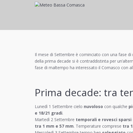
Il mese di Settembre è cominciato con una fase di 
della prima decade si è contraddistinta per un’alte
fase di maltempo ha interessato il Comasco con allu
Prima decade: tra tem
Lunedì 1 Settembre cielo
nuvoloso
con qualche
pi
e 18/21 gradi
.
Martedì 2 Settembre
temporali e rovesci sparsi
tra 1 mm e 57 mm
. Temperature comprese
tra 1
Mercoledì 3 Settembre tempo ben
soleggiato
con