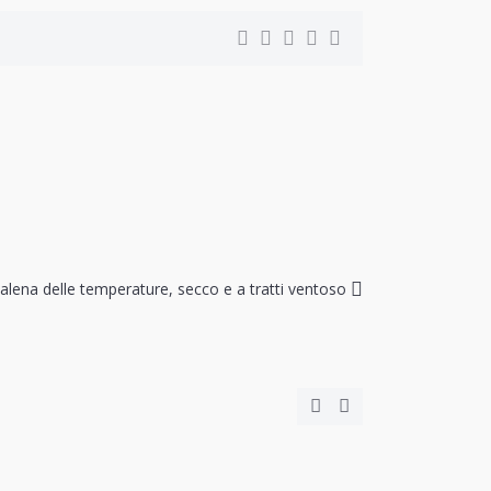
alena delle temperature, secco e a tratti ventoso
024:
Agosto 2024:
me E
Gran Caldo E
Secco