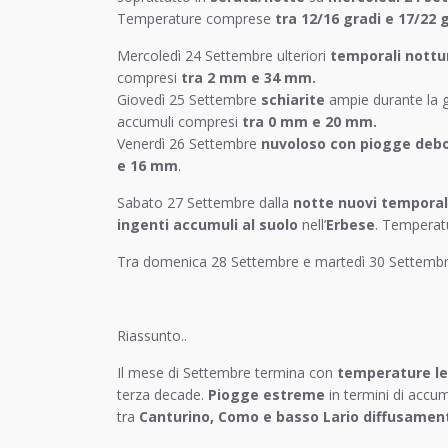
Temperature comprese
tra 12/16 gradi e 17/22 
Mercoledì 24 Settembre ulteriori
temporali nottur
compresi
tra 2 mm e 34 mm.
Giovedì 25 Settembre
schiarite
ampie durante la 
accumuli compresi
tra 0 mm e 20 mm.
Venerdì 26 Settembre
nuvoloso con piogge debo
e 16 mm
.
Sabato 27 Settembre dalla
notte nuovi temporal
ingenti accumuli al suolo
nell’
Erbese
. Tempera
Tra domenica 28 Settembre e martedì 30 Settembre
Riassunto..
Il mese di Settembre termina con
temperature le
terza decade.
Piogge estreme
in termini di accum
tra
Canturino, Como e basso Lario diffusament