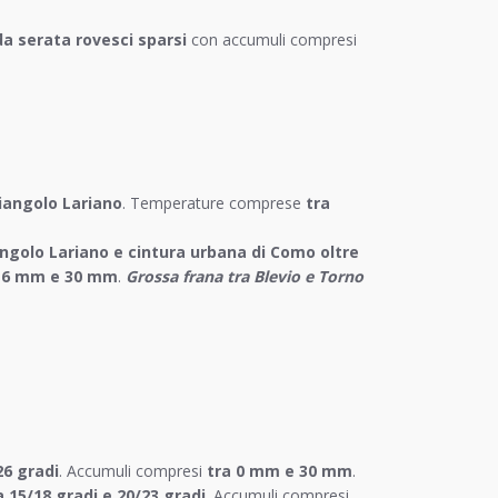
da serata rovesci sparsi
con accumuli compresi
riangolo Lariano
. Temperature comprese
tra
angolo Lariano e cintura urbana di Como oltre
16 mm e 30 mm
.
Grossa frana tra Blevio e Torno
26 gradi
. Accumuli compresi
tra 0 mm e 30 mm
.
a 15/18 gradi e 20/23 gradi
. Accumuli compresi