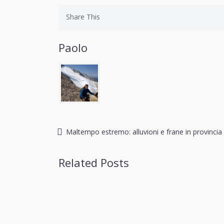
Share This
Paolo
Maltempo estremo: alluvioni e frane in provinci
Related Posts
Aprile 2025: Dal
Marzo 202
Sole Al Maltempo
E Piov
All’estate