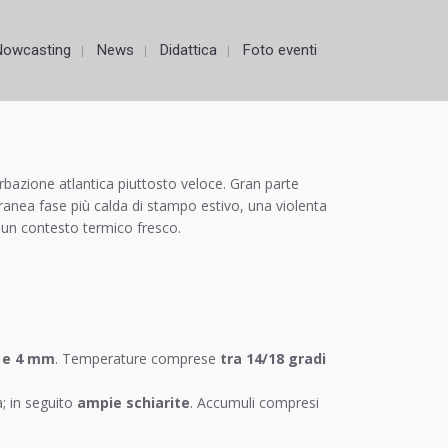
Nowcasting
News
Didattica
Foto eventi
bazione atlantica piuttosto veloce. Gran parte
ranea fase più calda di stampo estivo, una violenta
n un contesto termico fresco.
 e 4 mm
. Temperature comprese
tra 14/18 gradi
a; in seguito
ampie schiarite
. Accumuli compresi