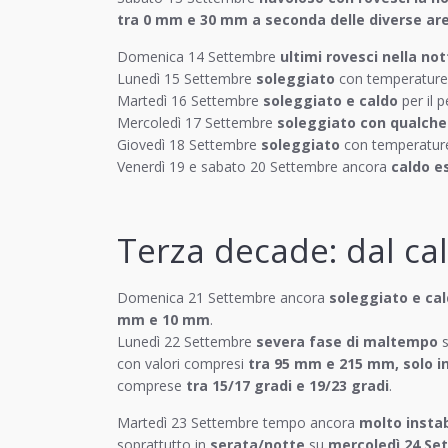
tra 0 mm e 30 mm a seconda delle diverse ar
Domenica 14 Settembre
ultimi rovesci nella not
Lunedì 15 Settembre
soleggiato
con temperatur
Martedì 16 Settembre
soleggiato e caldo
per il 
Mercoledì 17 Settembre
soleggiato con qualch
Giovedì 18 Settembre
soleggiato
con temperatur
Venerdì 19 e sabato 20 Settembre ancora
caldo e
Terza decade: dal ca
Domenica 21 Settembre ancora
soleggiato e cal
mm e 10 mm
.
Lunedì 22 Settembre
severa fase di maltempo
s
con valori compresi
tra 95 mm e 215 mm, solo i
comprese
tra 15/17 gradi e 19/23 gradi
.
Martedì 23 Settembre tempo ancora
molto instab
soprattutto in
serata/notte
su
mercoledì 24 Se