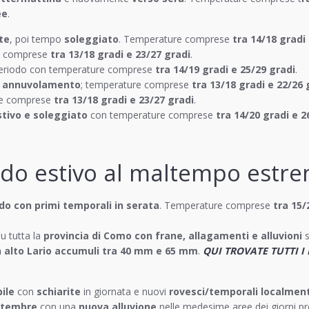
ee
.
te
, poi tempo
soleggiato
. Temperature comprese
tra 14/18 gradi
e comprese
tra 13/18 gradi e 23/27 gradi
.
periodo con temperature comprese
tra 14/19 gradi e 25/29 gradi
.
e annuvolamento
; temperature comprese
tra 13/18 gradi e 22/26 
e comprese
tra 13/18 gradi e 23/27 gradi
.
stivo e soleggiato
con temperature comprese
tra 14/20 gradi e 2
ldo estivo al maltempo estre
do con primi temporali in serata
. Temperature comprese
tra 15/
u tutta la
provincia di Como con frane, allagamenti e alluvioni
s
n alto Lario accumuli tra 40 mm e 65 mm
.
QUI
TROVATE TUTTI I
ile
con
schiarite
in giornata e nuovi
rovesci/temporali localment
ttembre
con una
nuova alluvione
nelle medesime aree dei giorni p