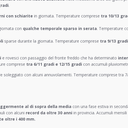
gradi
.
ni con schiarite
in giornata. Temperature comprese
tra 10/13 gra
giornata con
qualche temporale sparso in serata
. Temperature 
li
sparse durante la giornata. Temperature comprese
tra 9/13 gradi
i
e rovesci con passaggio del fronte freddo che ha determinato
inte
ture comprese
tra 6/11 gradi e 12/15 gradi
con accumuli pluviometr
 soleggiato con alcuni annuvolamenti. Temperature comprese tra 7/1
ggermente al di sopra della media
con una fase estiva in seconda
uli con alcuni
record da oltre 30 anni
in provincia. Accumuli mensil
e oltre i 400 mm.