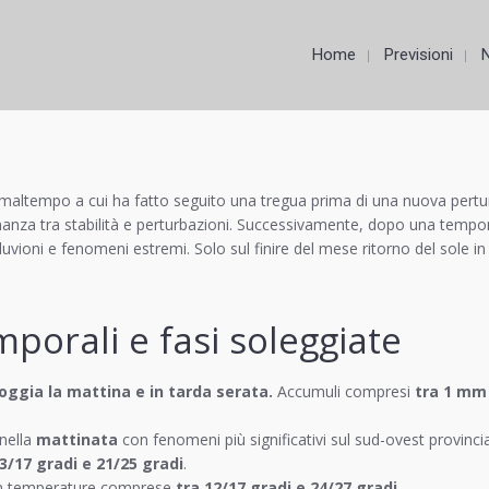
Home
Previsioni
maltempo a cui ha fatto seguito una tregua prima di una nuova pertur
rnanza tra stabilità e perturbazioni. Successivamente, dopo una tempo
vioni e fenomeni estremi. Solo sul finire del mese ritorno del sole i
porali e fasi soleggiate
oggia la mattina e in tarda serata.
Accumuli compresi
tra 1 mm
nella
mattinata
con fenomeni più significativi sul sud-ovest provinci
3/17 gradi e 21/25 gradi
.
 temperature comprese
tra 12/17 gradi e 24/27 gradi.