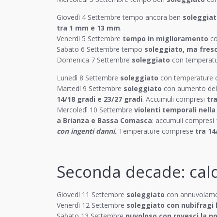
Giovedì 4 Settembre tempo ancora ben
soleggiat
tra 1 mm e 13 mm
.
Venerdì 5 Settembre
tempo in miglioramento
co
Sabato 6 Settembre tempo
soleggiato, ma fresc
Domenica 7 Settembre
soleggiato
con temperat
Lunedì 8 Settembre
soleggiato
con temperature
Martedì 9 Settembre
soleggiato
con aumento dell
14/18 gradi e 23/27 gradi
. Accumuli compresi
tr
Mercoledì 10 Settembre
violenti temporali nella
a Brianza e Bassa Comasca
: accumuli compresi
con ingenti danni.
Temperature comprese
tra 14
Seconda decade: cald
Giovedì 11 Settembre
soleggiato
con annuvolame
Venerdì 12 Settembre
soleggiato con nubifragi 
Sabato 13 Settembre
nuvoloso con rovesci la n